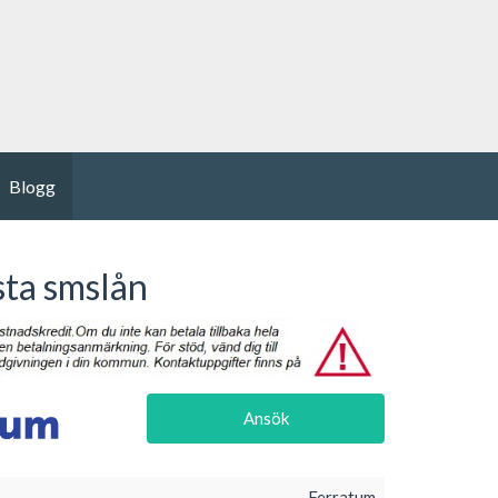
Blogg
sta smslån
Ansök
Ferratum