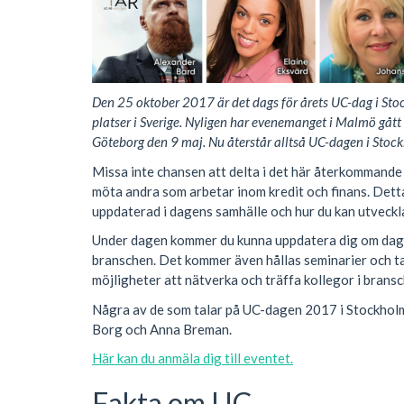
Den 25 oktober 2017 är det dags för årets UC-dag i Stoc
platser i Sverige. Nyligen har evenemanget i Malmö gått
Göteborg den 9 maj. Nu återstår alltså UC-dagen i Stoc
Missa inte chansen att delta i det här återkommande
möta andra som arbetar inom kredit och finans. Detta g
uppdaterad i dagens samhälle och hur du kan utveckla 
Under dagen kommer du kunna uppdatera dig om dage
branschen. Det kommer även hållas seminarier och ta
möjligheter att nätverka och träffa kollegor i bransc
Några av de som talar på UC-dagen 2017 i Stockholm
Borg och Anna Breman.
Här kan du anmäla dig till eventet.
Fakta om UC