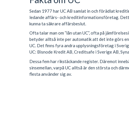
Sedan 1977 har UC AB samlat in och förädlat krediti
ledande affärs- och kreditinformationsföretag. Dett
kunna ta säkrare affärsbeslut.
Ofta talar man om ”lån utan UC”, ofta på jämförelse
betyder alltså inte per automatik att det inte görs en
UC. Det finns fyra andra upplysningsföretag i Sveri
UC: Bisnode Kredit AB, Creditsafe i Sverige AB, Syn
Dessa fem har rikstäckande register. Däremot innebä
sinsemellan, varpå UC alltså är den största och där
flesta använder sig av.