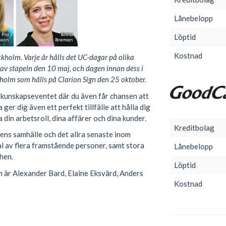
Lånebelopp
Löptid
Kostnad
kholm. Varje år hålls det UC-dagar på olika
 av stapeln den 10 maj, och dagen innan dess i
kholm som hålls på Clarion Sign den 25 oktober.
 kunskapseventet där du även får chansen att
er dig även ett perfekt tillfälle att hålla dig
din arbetsroll, dina affärer och dina kunder.
Kreditbolag
ns samhälle och det allra senaste inom
l av flera framstående personer, samt stora
Lånebelopp
hen.
Löptid
 är Alexander Bard, Elaine Eksvärd, Anders
Kostnad