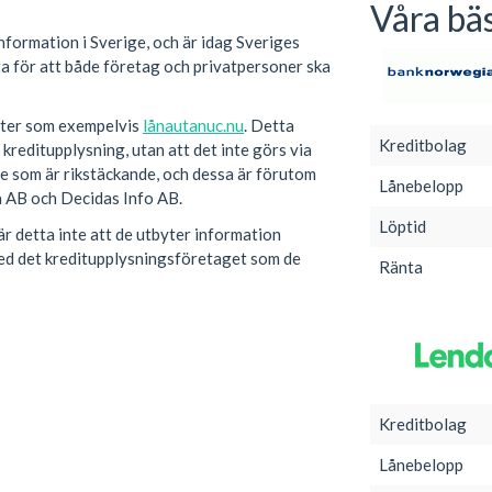
Våra bäs
nformation i Sverige, och är idag Sveriges
a för att både företag och privatpersoner ska
siter som exempelvis
lånautanuc.nu
. Detta
Kreditbolag
 kreditupplysning, utan att det inte görs via
ge som är rikstäckande, och dessa är förutom
Lånebelopp
a AB och Decidas Info AB.
Löptid
r detta inte att de utbyter information
med det kreditupplysningsföretaget som de
Ränta
Kreditbolag
Lånebelopp