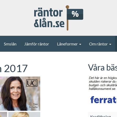
Smslån
Jämför räntor
Låneformer
Om räntor
n 2017
Våra bä
Kreditbolag